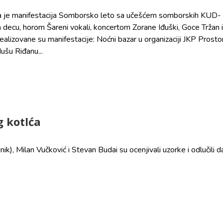
ana je manifestacija Somborsko leto sa učešćem somborskih KUD-
za decu, horom Šareni vokali, koncertom Zorane Iđuški, Goce Tržan i
alizovane su manifestacije: Noćni bazar u organizaciji JKP Prostor
dušu Riđanu...
 kotlća
k), Milan Vučković i Stevan Budai su ocenjivali uzorke i odlučili d