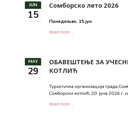
Сомборско лето 2026
JUN
15
Понедељак, 1
5
.јун
Read more ...
ОБАВЕШТЕЊЕ ЗА УЧЕСН
MAY
29
КОТЛИЋ
Туристичка oрганизација града Сом
Сомборски котлић, 20. jуна 2026.г. н
Read more ...