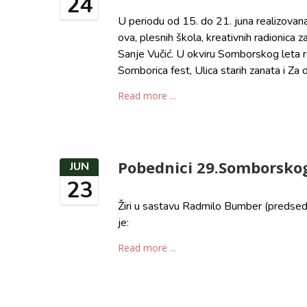
24
U periodu od 15. do 21. juna realizov
ova, plesnih škola, kreativnih radionica 
Sanje Vučić. U okviru Somborskog leta re
Somborica fest, Ulica starih zanata i Za 
Read more ...
Pobednici 29.Somborskog
JUN
23
Žiri u sastavu Radmilo Bumber (predsedni
je:
Read more ...