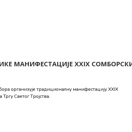
ИКЕ МАНИФЕСТАЦИЈЕ XXIX СОМБОРСК
бора организује традиционалну манифестацију XXIX
а Тргу Светог Tројствa.