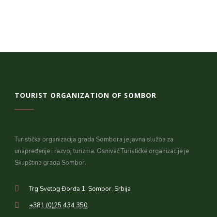
TOURIST ORGANIZATION OF SOMBOR
Turistička organizacija grada Sombora je javna služba za
unapređenje i razvoj turizma. Osnivač Turističke organizacije je
Skupština grada Sombor.
Trg Svetog Đorđa 1, Sombor, Srbija
+381 (0)25 434 350