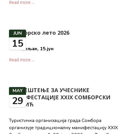
Read more ...
Сомборско лето 2026
JUN
15
Понедељак, 1
5
.јун
Read more ...
ОБАВЕШТЕЊЕ ЗА УЧЕСНИКЕ
MAY
МАНИФЕСТАЦИЈЕ XXIX СОМБОРСКИ
29
КОТЛИЋ
Туристичка oрганизација града Сомбора
организује традиционалну манифестацију XXIX