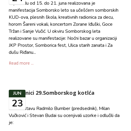
U periodu od 15. do 21. juna realizovana je
manifestacija Somborsko leto sa učešćem somborskih
KUD-ova, plesnih škola, kreativnih radionica za decu,
horom Šareni vokali, koncertom Zorane Iđuški, Goce
Tržan i Sanje Vučić. U okviru Somborskog leta
realizovane su manifestacije: Noćni bazar u organizaciji
JKP Prostor, Somborica fest, Ulica starih zanata i Za
dušu Riđanu...
Read more ...
Pobednici 29.Somborskog kotlća
JUN
23
Žiri u sastavu Radmilo Bumber (predsednik), Milan
Vučković i Stevan Budai su ocenjivali uzorke i odlučili da
je: